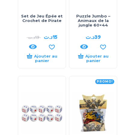
Set de Jeu Épée et
Puzzle Jumbo –
Crochet de Pirate
Animaux de la
jungle 60×44
د.ت
15
د.ت
39
د.ت
19
Ajouter au
Ajouter au
panier
panier
PROMO!