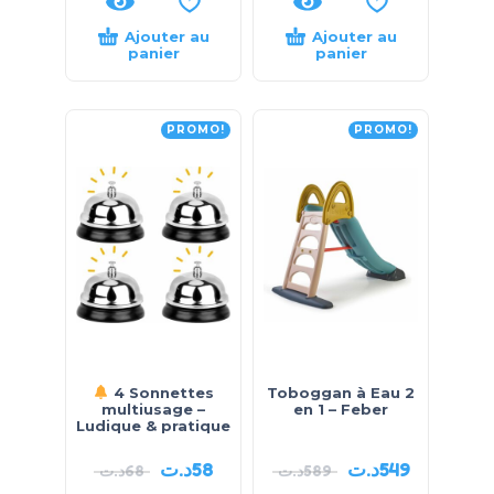
Ajouter au
Ajouter au
panier
panier
PROMO!
PROMO!
4 Sonnettes
Toboggan à Eau 2
multiusage –
en 1 – Feber
Ludique & pratique
د.ت
58
د.ت
549
د.ت
68
د.ت
589