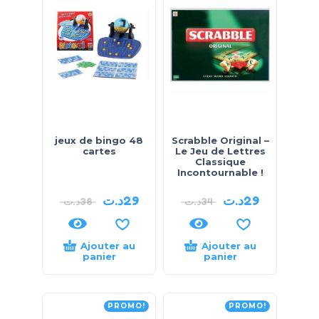
jeux de bingo 48
Scrabble Original –
cartes
Le Jeu de Lettres
Classique
Incontournable !
د.ت
29
د.ت
29
د.ت
38
د.ت
34
Ajouter au
Ajouter au
panier
panier
PROMO!
PROMO!