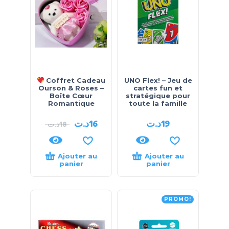
Coffret Cadeau
UNO Flex! – Jeu de
Ourson & Roses –
cartes fun et
Boîte Cœur
stratégique pour
Romantique
toute la famille
د.ت
16
د.ت
19
د.ت
18
Ajouter au
Ajouter au
panier
panier
PROMO!