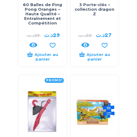
60 Balles de Ping
3 Porte-clés –
Pong Oranges –
collection dragon
Haute Qualité –
Z
Entraînement et
Compétition
د.ت
29
د.ت
27
د.ت
39
د.ت
30
Ajouter au
Ajouter au
panier
panier
PROMO!