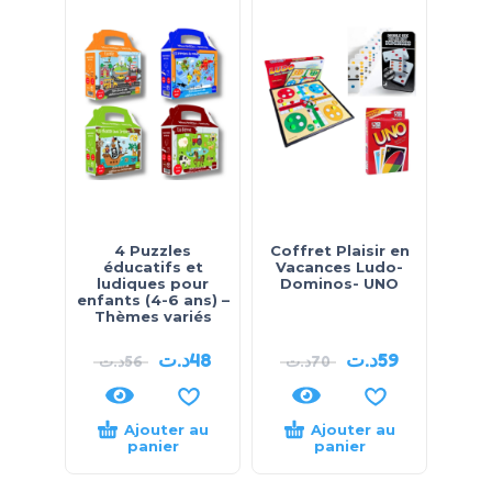
4 Puzzles
Coffret Plaisir en
éducatifs et
Vacances Ludo-
ludiques pour
Dominos- UNO
enfants (4-6 ans) –
Thèmes variés
د.ت
48
د.ت
59
د.ت
56
د.ت
70
Ajouter au
Ajouter au
panier
panier