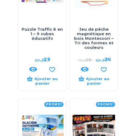
Puzzle Traffic 6 en
Jeu de pêche
1 – 9 cubes
magnétique en
éducatifs
bois Montessori –
Tri des formes et
couleurs
د.ت
29
د.ت
34
د.ت
38
Ajouter au
Ajouter au
panier
panier
PROMO!
PROMO!