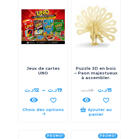
Jeux de cartes
Puzzle 3D en bois
UNO
– Paon majestueux
à assembler.
د.ت
12
–
د.ت
19
د.ت
15
د.ت
18
Choix des options
Ajouter au
panier
PROMO!
PROMO!