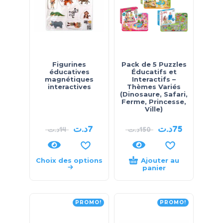
Figurines
Pack de 5 Puzzles
éducatives
Éducatifs et
magnétiques
Interactifs –
interactives
Thèmes Variés
(Dinosaure, Safari,
Ferme, Princesse,
Ville)
د.ت
7
د.ت
75
د.ت
14
د.ت
150
Choix des options
Ajouter au
panier
PROMO!
PROMO!