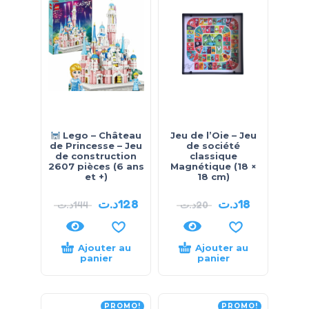
Lego – Château
Jeu de l’Oie – Jeu
de Princesse – Jeu
de société
de construction
classique
2607 pièces (6 ans
Magnétique (18 ×
et +)
18 cm)
د.ت
128
د.ت
18
د.ت
144
د.ت
20
Ajouter au
Ajouter au
panier
panier
PROMO!
PROMO!