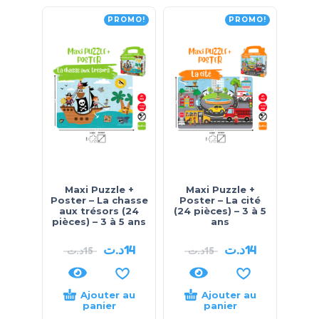
PROMO!
PROMO!
Maxi Puzzle +
Maxi Puzzle +
Poster – La chasse
Poster – La cité
aux trésors (24
(24 pièces) – 3 à 5
pièces) – 3 à 5 ans
ans
د.ت
14
د.ت
14
د.ت
15
د.ت
15
Ajouter au
Ajouter au
panier
panier