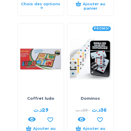
Choix des options
Ajouter au
panier
PROMO!
Coffret ludo
Dominos
د.ت
29
د.ت
36
د.ت
39
Ajouter au
Ajouter au