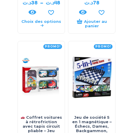
د.ت
38
–
د.ت
48
د.ت
78
Choix des options
Ajouter au
panier
PROMO!
PROMO!
Coffret voitures
Jeu de société 5
à rétrofriction
en 1 magnétique –
avec tapis circuit
Échecs, Dames,
pliable – Jeu
Backgammon,