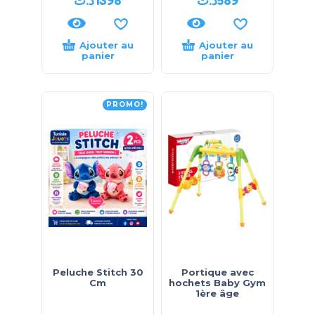
د.ت
1398
د.ت
589
Ajouter au
Ajouter au
panier
panier
PROMO!
Peluche Stitch 30
Portique avec
Cm
hochets Baby Gym
1ère âge