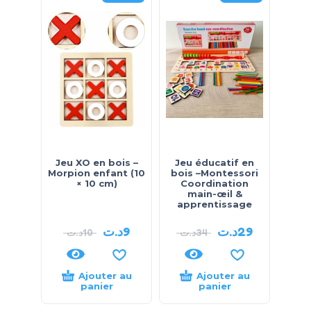
Jeu XO en bois –
Jeu éducatif en
Morpion enfant (10
bois –Montessori
× 10 cm)
Coordination
main-œil &
apprentissage
د.ت
9
د.ت
29
د.ت
10
د.ت
34
Ajouter au
Ajouter au
panier
panier