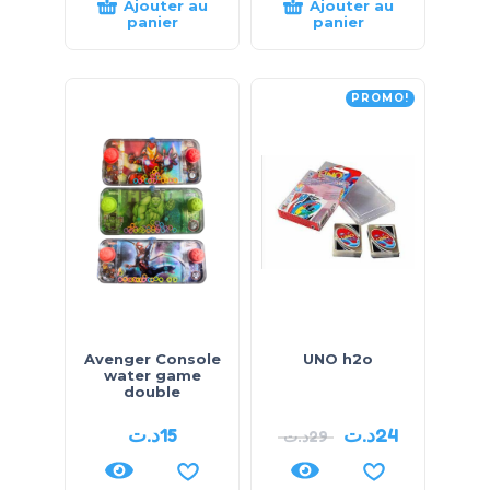
Ajouter au
Ajouter au
panier
panier
PROMO!
Avenger Console
UNO h2o
water game
double
د.ت
15
د.ت
24
د.ت
29