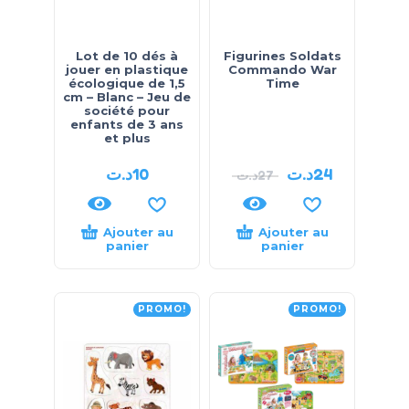
Lot de 10 dés à
Figurines Soldats
jouer en plastique
Commando War
écologique de 1,5
Time
cm – Blanc – Jeu de
société pour
enfants de 3 ans
et plus
د.ت
10
د.ت
24
د.ت
27
Ajouter au
Ajouter au
panier
panier
PROMO!
PROMO!