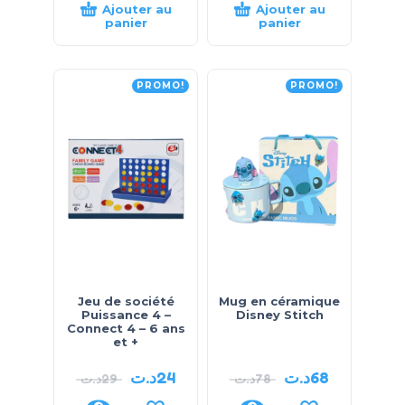
Ajouter au
Ajouter au
panier
panier
PROMO!
PROMO!
Jeu de société
Mug en céramique
Puissance 4 –
Disney Stitch
Connect 4 – 6 ans
et +
د.ت
24
د.ت
68
د.ت
29
د.ت
78