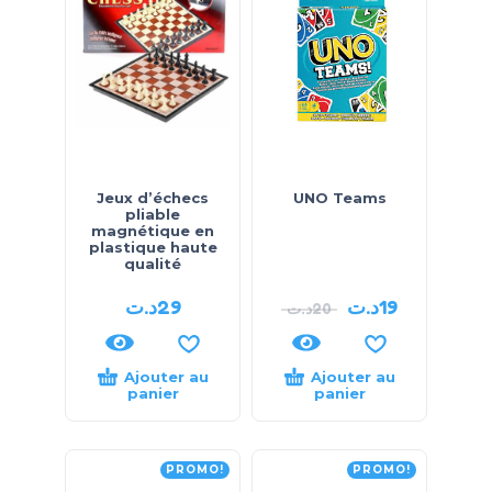
Jeux d’échecs
UNO Teams
pliable
magnétique en
plastique haute
qualité
د.ت
29
د.ت
19
د.ت
20
Ajouter au
Ajouter au
panier
panier
PROMO!
PROMO!