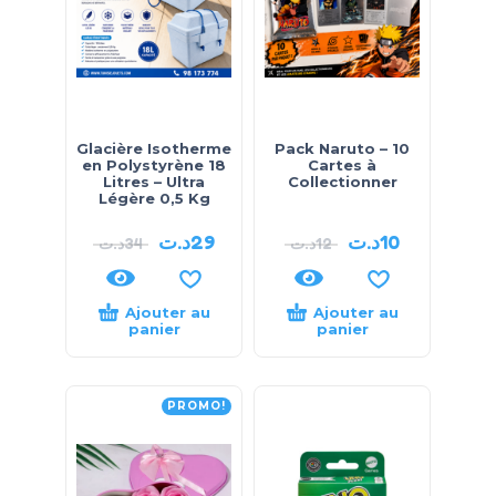
Glacière Isotherme
Pack Naruto – 10
en Polystyrène 18
Cartes à
Litres – Ultra
Collectionner
Légère 0,5 Kg
د.ت
29
د.ت
10
د.ت
34
د.ت
12
Ajouter au
Ajouter au
panier
panier
PROMO!