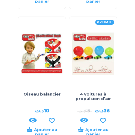
panier
panier
PROMO!
Oiseau balancier
4 voitures à
propulsion d’air
د.ت
10
د.ت
36
د.ت
49
Ajouter au
Ajouter au
panier
panier