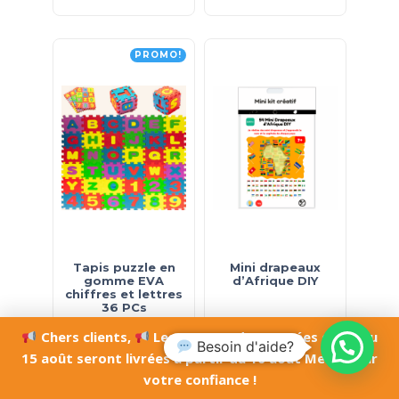
PROMO!
Tapis puzzle en
Mini drapeaux
gomme EVA
d’Afrique DIY
chiffres et lettres
36 PCs
Chers clients,
Les commandes passées du 10 au
د.ت
15
–
د.ت
19
د.ت
16
Besoin d'aide?
15 août seront livrées à partir du 16 août Merci pour
votre confiance !