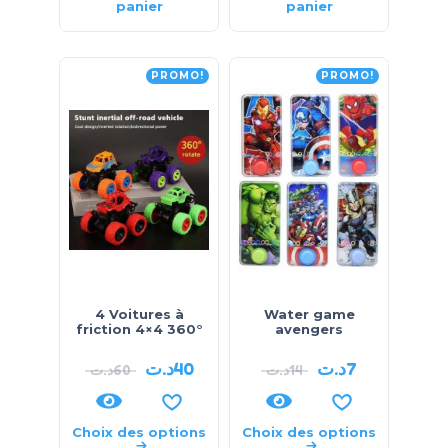
panier
panier
PROMO!
PROMO!
4 Voitures à
Water game
friction 4×4 360°
avengers
د.ت
40
د.ت
7
د.ت
60
د.ت
14
Choix des options
Choix des options