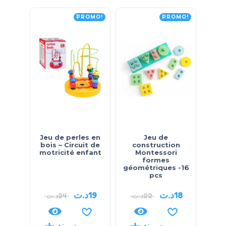
PROMO!
PROMO!
Jeu de perles en
Jeu de
bois – Circuit de
construction
motricité enfant
Montessori
formes
géométriques -16
pcs
د.ت
19
د.ت
18
د.ت
24
د.ت
22