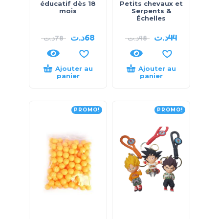
éducatif dès 18
Petits chevaux et
mois
Serpents &
Échelles
د.ت
68
د.ت
44
د.ت
78
د.ت
48
Ajouter au
Ajouter au
panier
panier
PROMO!
PROMO!