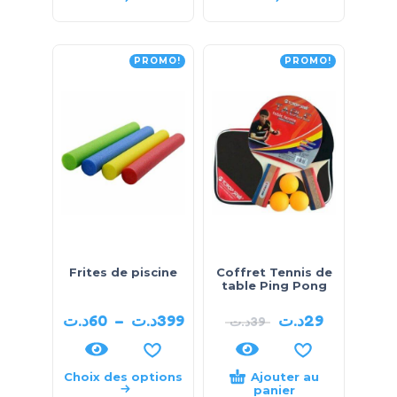
PROMO!
PROMO!
Frites de piscine
Coffret Tennis de
table Ping Pong
د.ت
60
–
د.ت
399
د.ت
29
د.ت
39
Choix des options
Ajouter au
panier