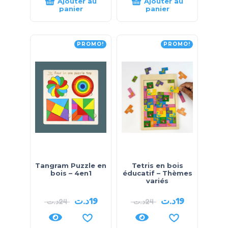
Ajouter au
Ajouter au
panier
panier
PROMO!
PROMO!
Tangram Puzzle en
Tetris en bois
bois – 4en1
éducatif – Thèmes
variés
د.ت
19
د.ت
19
د.ت
24
د.ت
24