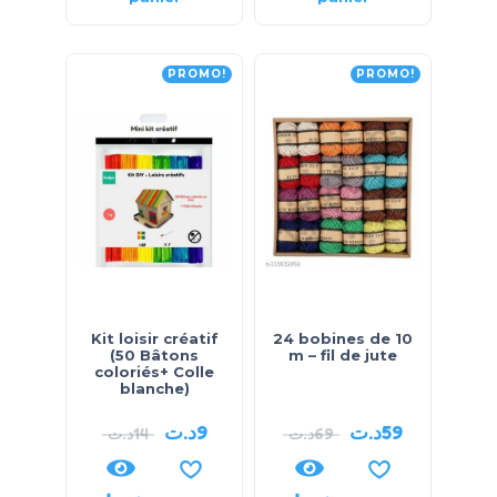
PROMO!
PROMO!
Kit loisir créatif
24 bobines de 10
(50 Bâtons
m – fil de jute
coloriés+ Colle
blanche)
د.ت
9
د.ت
59
د.ت
14
د.ت
69