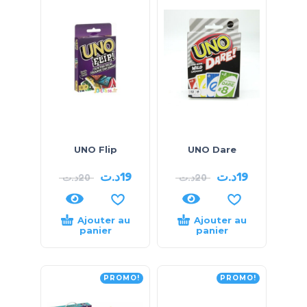
UNO Flip
UNO Dare
د.ت
19
د.ت
19
د.ت
20
د.ت
20
Ajouter au
Ajouter au
panier
panier
PROMO!
PROMO!