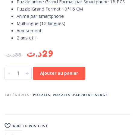
Puzzle anime Grand Format par Smartphone 18 PCS
Puzzle Grand Format 10*16 CM
Anime par smartphone
Multilingue (12 langues)
Amusement
2 ans et +
د.ت
29
د.ت
38
-
+
Ajouter au panier
CATÉGORIES :
PUZZLES
,
PUZZLES D'APPRENTISSAGE
ADD TO WISHLIST