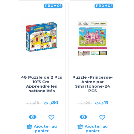
PROMO!
PROMO!
48 Puzzle de 2 Pcs
Puzzle -Princesse-
18 
10*5 Cm-
Anime par
de 2 
Apprendre les
Smartphone-24
Cm
nationalités
PCS
د.ت
34
د.ت
14
د.ت
38
د.ت
22
.ت
Ajouter au
Ajouter au
panier
panier