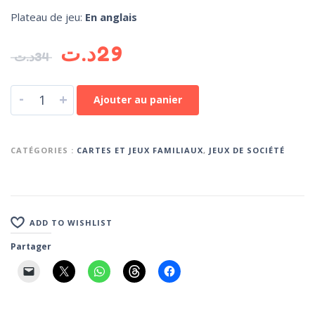
Plateau de jeu:
En anglais
د.ت
29
د.ت
34
-
+
Ajouter au panier
CATÉGORIES :
CARTES ET JEUX FAMILIAUX
,
JEUX DE SOCIÉTÉ
ADD TO WISHLIST
Partager