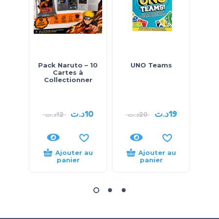
Pack Naruto – 10
UNO Teams
Je
Cartes à
Pu
Collectionner
Conn
د.ت
10
د.ت
19
د.ت
12
د.ت
20
.ت
Ajouter au
Ajouter au
panier
panier