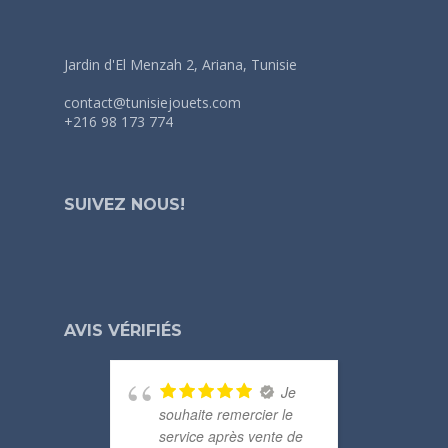
Jardin d'El Menzah 2, Ariana, Tunisie
contact@tunisiejouets.com
+216 98 173 774
SUIVEZ NOUS!
AVIS VÉRIFIÉS
Je
souhaite remercier le
merc
service après vente de
com