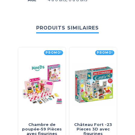
PRODUITS SIMILAIRES
PROMO!
PROMO!
Chambre de
Château Fort -23
En
poupée-59 Pièces
Pieces 3D avec
en
avec figurines
figurines