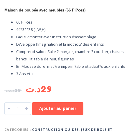
Maison de poupée avec meubles (66 Pi?ces)
66 Pi?ces
44*32*38 (L,W,H)
Facile ? monter avec Instruction d’assemblage
D?veloppe l’imagination et la motricit? des enfants
Comprend salon, Salle ? manger, chambre ? coucher, chaises,
bancs., lit, table de nuit, figurines
En Mousse dure, mati?re imperm?able et adapt?s aux enfants
3 Ans et +
د.ت
29
د.ت
39
-
+
Ajouter au panier
CATÉGORIES :
CONSTRUCTION GUIDÉE
,
JEUX DE RÔLE ET