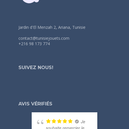
Jardin d'El Menzah 2, Ariana, Tunisie
contact@tunisiejouets.com
+216 98 173 774
SUIVEZ NOUS!
AVIS VÉRIFIÉS
Je
souhaite remercier le
merc