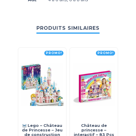
PRODUITS SIMILAIRES
PROMO!
PROMO!
Lego – Château
Château de
Chât
de Princesse – Jeu
princesse –
Pie
de construction
interactif – 83 Pcs