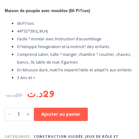
Maison de poupée avec meubles (66 Pi?ces)
66 Pi?ces
44*32*38 (L,W,H)
Facile ? monter avec Instruction d’assemblage
D?veloppe l’imagination et la motricit? des enfants
Comprend salon, Salle ? manger, chambre ? coucher, chaises,
bancs., lit, table de nuit, figurines
En Mousse dure, mati?re imperm?able et adapt?s aux enfants
3 Ans et +
د.ت
29
د.ت
39
-
+
Ajouter au panier
CATÉGORIES :
CONSTRUCTION GUIDÉE
,
JEUX DE RÔLE ET