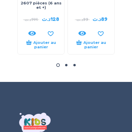
2607 pièces (6 ans
et +)
د.ت
128
د.ت
89
د.ت
144
د.ت
99
.ت
Ajouter au
Ajouter au
panier
panier