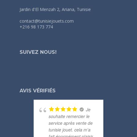
Jardin d'El Menzah 2, Ariana, Tunisie
contact@tunisiejouets.com
+216 98 173 774
SUIVEZ NOUS!
AVIS VÉRIFIÉS
Je
souhaite remercier le
merc
service après vente de
com
tunisie jouet. cela m'a
mezy
fait énormément plaisir
barc