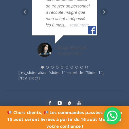
de trouver un personnel
rapi
à l'écoute malgré que
mon achat a dépassé
les 6 mois.
... read more
ASSOUMA 
25 DÉCEMBR
ASMA BEJAOUI
29 AOÛT 2021
[rev_slider alias=”slider-1″ slidertitle=”Slider 1″]
[/rev_slider]
Chers clients,
Les commandes passées du 10 au
© Copyright 2021, Tunisie jouets
15 août seront livrées à partir du 16 août Merci pour
votre confiance !