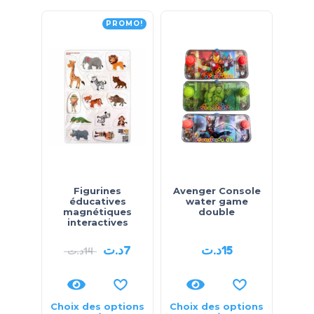
PROMO!
Figurines
Avenger Console
W
éducatives
water game
magnétiques
double
interactives
د.ت
7
د.ت
15
د.ت
14
ت
Choix des options
Choix des options
Choi