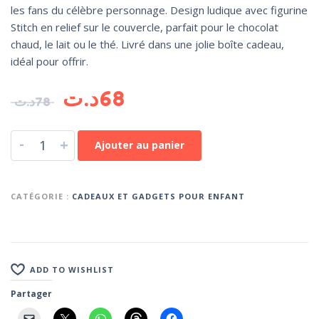
les fans du célèbre personnage. Design ludique avec figurine
Stitch en relief sur le couvercle, parfait pour le chocolat
chaud, le lait ou le thé. Livré dans une jolie boîte cadeau,
idéal pour offrir.
د.ت
68
د.ت
78
-
+
Ajouter au panier
CATÉGORIE :
CADEAUX ET GADGETS POUR ENFANT
ADD TO WISHLIST
Partager