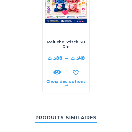
Peluche Stitch 30
Cm
د.ت
38
–
د.ت
48
Choix des options
PRODUITS SIMILAIRES