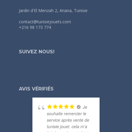
Jardin d'El Menzah 2, Ariana, Tunisie
contact@tunisiejouets.com
+216 98 173 774
SUIVEZ NOUS!
AVIS VÉRIFIÉS
Je
souhaite remercier le
merc
service après vente de
com
tunisie jouet. cela m'a
mezy