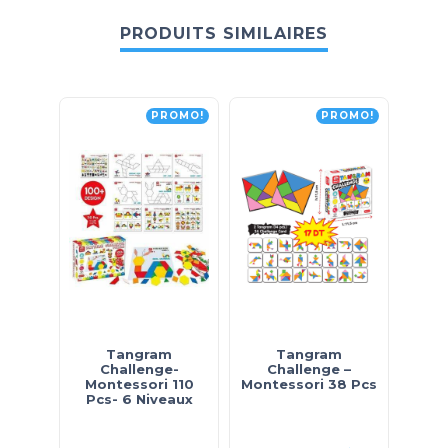
PRODUITS SIMILAIRES
PROMO!
PROMO!
Tangram
Tangram
Jeu
Challenge-
Challenge –
Morpi
Montessori 110
Montessori 38 Pcs
Pcs- 6 Niveaux