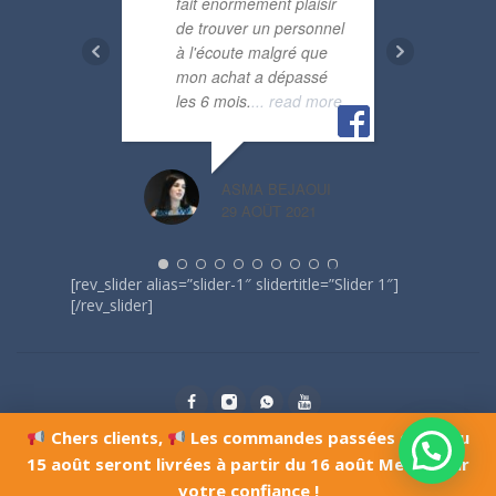
fait énormément plaisir
barc
de trouver un personnel
rapi
à l'écoute malgré que
mon achat a dépassé
les 6 mois.
... read more
ASSOUMA 
25 DÉCEMBR
ASMA BEJAOUI
29 AOÛT 2021
[rev_slider alias=”slider-1″ slidertitle=”Slider 1″]
[/rev_slider]
Chers clients,
Les commandes passées du 10 au
© Copyright 2021, Tunisie jouets
15 août seront livrées à partir du 16 août Merci pour
votre confiance !