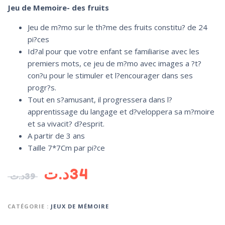
Jeu de Memoire- des fruits
Jeu de m?mo sur le th?me des fruits constitu? de 24
pi?ces
Id?al pour que votre enfant se familiarise avec les
premiers mots, ce jeu de m?mo avec images a ?t?
con?u pour le stimuler et l?encourager dans ses
progr?s.
Tout en s?amusant, il progressera dans l?
apprentissage du langage et d?veloppera sa m?moire
et sa vivacit? d?esprit.
A partir de 3 ans
Taille 7*7Cm par pi?ce
د.ت
34
د.ت
39
CATÉGORIE :
JEUX DE MÉMOIRE