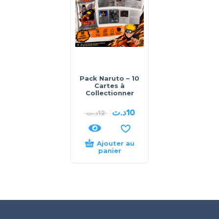
Pack Naruto – 10
Cartes à
Collectionner
د.ت
10
د.ت
12
Ajouter au
panier