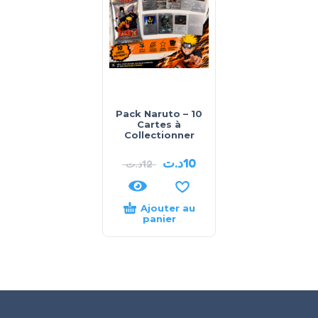
Pack Naruto – 10
Cartes à
Collectionner
د.ت
10
د.ت
12
Ajouter au
panier